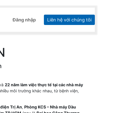
Đăng nhập
Liên hệ với chúng tôi
N
h
và
22 năm làm việc thực tế tại các nhà máy
nhiều môi trường khác nhau, từ bệnh viện,
điện Trị An
,
Phòng KCS – Nhà máy Dầu