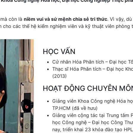
i
Khoa Công nghệ Hóa học, Đại học Công nghiệp Thực p
p mà còn là
niềm vui và sứ mệnh chia sẻ tri thức
. Vì vậy, d
cho các thế hệ kiểm nghiệm viên và kỹ thuật viên phòng t
HỌC VẤN
Cử nhân Hóa Phân tích – Đại học T
Thạc sĩ Hóa Phân tích – Đại học 
(2013)
HOẠT ĐỘNG CHUYÊN MÔ
Giảng viên Khoa Công nghệ Hóa họ
TP.HCM (đã về hưu)
Giảng viên cộng tác tại Trung tâm 
học Công nghệ – Đại học Công Th
nay, triển khai 23 khóa đào tạo HP