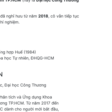
hẩm TP.HCM
(nay là
Đại học Công Thương
ù đã nghỉ hưu từ năm
2018
, cô vẫn tiếp tục
hí nghiệm.
ổng hợp Huế (1984)
Khoa học Tự nhiên, ĐHQG-HCM
N
c, Đại học Công Thương
Phân tích và Ứng dụng Khoa
ương TP.HCM. Từ năm 2017 đến
LC dành cho người mới bắt đầu,