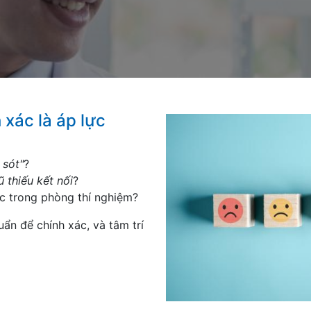
 xác là áp lực
 sót"
?
ũ thiếu kết nối
?
c trong phòng thí nghiệm?
uẩn để chính xác, và tâm trí