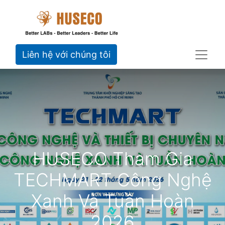
Liên hệ với chúng tôi
HUSECO Tham Gia
TECHMART Công Nghệ
Xanh Và Tuần Hoàn
2026